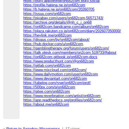
https://bsky.app/profile/on682com.bsky.social
https://profile.hatena.ne.jp/on682com
https://b.hatena.ne.jp/on682com/20260705
https://issuu.com/on682com
https://pixabay.com/users/on682com-56571743/
https://archive.org/details/@nh_c_i_on68
https://on682com.bandcamp.com/album/on682com
https://plaza.rakuten.co.jp/on682com/diary/202607050000/
https://heylink.me/on682com
https://disqus.com/by/on682com/about/
https://hub.docker.com/u/on682com
https://gamblingtherapy.org/forum/users/on682com/
https://talk.plesk.com/members/on2com.519733/#about
https://on682com.gitbook.io/on682com-docs
https://www.producthunt.com/@on682com
https://gitlab.com/on682com
https://www.mixcloud.com/on682com/
https://www.dailymotion.com/user/on682com
https://www.deviantart.com/on682com
https://tabelog.com/rvwr/on682com/prof/
https://500px.com/p/on682com
https://gitee.com/on682com
https://www.reverbnation.com/artist/on682com
https://app.readthedocs.org/profiles/on682com/
https://about.me/on682com
«
Return to Автофон-Мониторинг
|
17 views