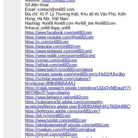
Website:
https://on682.com/
Số điện thoại:
Email: contact@on682.com
Địa chỉ: 41 P. Lý Thường Kiệt, Khu đô thị Văn Phú, Kiến
Hưng, Hà Nội, Việt Nam
Hashtag: #on68 #on68 com #on68_bet #on682com
#nhacai_on68 #app_on68
https://www.facebook.com/on682com
https://www.youtube.com/@on682com
https://x.com/on682com
https://gravatar.com/on682com
https://www.pinterest.com/on682com/
https://www.reddit.com/user/on682com/
https://vimeo.com/on682com
https://github.com/on682com
https://www.twitch.tv/on682com/about
https://groups.google.com/g/on682com/c/Hx81HUhcdbg
https://scholar.google.com/citations?
hl=vi&user=8f9kW90AAAAJ
https://colab.research.google.com/drive/132oQVMEgudY7Ys
M0YRBp7F?usp=sharing
https://www.behance.net/on682com
https://substance3d.adobe.com/community-
assets/profile/org.adobe.user:B24D81A66A4A17820A495C94
https://lightroom.adobe.com/u/on682com?
https://bit.ly/m/on682com
https://www.tumblr.com/on682com
https://elpidiodemetrioff.wixsite.com/on682com
https://medium.com/@on682com/about
https://tinyurl.com/on682com