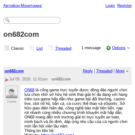
Автофон-Мониторинг
Login
Register
on682com
1 message
Options
Classic
List
Threaded
on682com
Reply
|
Threaded
|
More
Jul 05, 2026; 11:01am
on682com
ON68
là cổng game trực tuyến được đông đảo người chơi
lựa chọn nhờ sở hữu hệ sinh thái giải trí đa dạng với hàng
trăm tựa game hấp dẫn như game bài đổi thưởng, casino
2 posts
live, slot nổ hũ, bắn cá, cá cược thể thao và eSports. Sở
hữu giao diện hiện đại, công nghệ bảo mật tiên tiến, nạp
rút nhanh cùng nhiều chương trình khuyến mãi hấp dẫn,
ON68 mang đến môi trường giải trí trực tuyến an toàn,
minh bạch và ổn định, đáp ứng nhu cầu của cả người chơi
mới lẫn hội viên lâu năm.
Thông tin liên hệ: