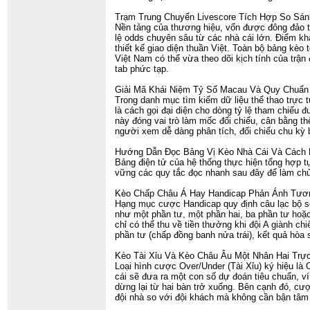
Trạm Trung Chuyển Livescore Tích Hợp So Sá
Nền tảng của thương hiệu, vốn được đông đảo th
lệ odds chuyên sâu từ các nhà cái lớn. Điểm kh
thiết kế giao diện thuần Việt. Toàn bộ bảng kèo 
Việt Nam có thể vừa theo dõi kịch tính của trậ
tab phức tạp.
Giải Mã Khái Niệm Tỷ Số Macau Và Quy Chuẩn
Trong danh mục tìm kiếm dữ liệu thể thao trực 
là cách gọi đại diện cho dòng tỷ lệ tham chiếu 
này đóng vai trò làm mốc đối chiếu, cân bằng th
người xem dễ dàng phân tích, đối chiếu chu kỳ b
Hướng Dẫn Đọc Bảng Vị Kèo Nhà Cái Và Cách 
Bảng điện tử của hệ thống thực hiện tổng hợp t
vững các quy tắc đọc nhanh sau đây để làm chủ 
Kèo Chấp Châu Á Hay Handicap Phản Ánh Tư
Hạng mục cược Handicap quy định câu lạc bộ s
như một phần tư, một phần hai, ba phần tư hoặc 
chỉ có thể thu về tiền thưởng khi đội A giành c
phần tư (chấp đồng banh nửa trái), kết quả hòa
Kèo Tài Xỉu Và Kèo Châu Âu Một Nhân Hai Trự
Loại hình cược Over/Under (Tài Xỉu) ký hiệu là O
cái sẽ đưa ra một con số dự đoán tiêu chuẩn, ví
dừng lại từ hai bàn trở xuống. Bên cạnh đó, cượ
đội nhà so với đội khách mà không cần bận tâm 