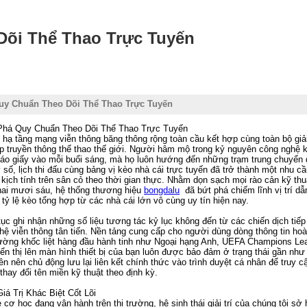
Dõi Thể Thao Trực Tuyến
uy Chuẩn Theo Dõi Thể Thao Trực Tuyến
Phá Quy Chuẩn Theo Dõi Thể Thao Trực Tuyến
hạ tầng mạng viễn thông băng thông rộng toàn cầu kết hợp cùng toàn bộ giả
ệp truyền thông thể thao thế giới. Người hâm mộ trong kỷ nguyên công nghệ k
 báo giấy vào mỗi buổi sáng, mà họ luôn hướng đến những trạm trung chuyển 
 số, lịch thi đấu cùng bảng vị kèo nhà cái trực tuyến đã trở thành một nhu c
kịch tính trên sân cỏ theo thời gian thực. Nhằm dọn sạch mọi rào cản kỹ th
 hai mươi sáu, hệ thống thương hiệu
bongdalu
đã bứt phá chiếm lĩnh vị trí dẫ
à tỷ lệ kèo tổng hợp từ các nhà cái lớn vô cùng uy tín hiện nay.
n tục ghi nhận những số liệu tương tác kỷ lục không đến từ các chiến dịch ti
ệ viễn thông tân tiến. Nền tảng cung cấp cho người dùng dòng thông tin hoà
ường khốc liệt hàng đầu hành tinh như Ngoại hạng Anh, UEFA Champions Leag
iển thị lên màn hình thiết bị của bạn luôn được bảo đảm ở trạng thái gần như
iên nên chủ động lưu lại liên kết chính thức vào trình duyệt cá nhân để truy 
thay đổi tên miền kỹ thuật theo định kỳ.
á Trị Khác Biệt Cốt Lõi
 cơ học đang vận hành trên thị trường, hệ sinh thái giải trí của chúng tôi s