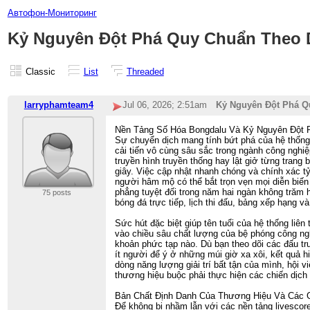
Автофон-Мониторинг
Kỷ Nguyên Đột Phá Quy Chuẩn Theo 
Classic
List
Threaded
larryphamteam4
Jul 06, 2026; 2:51am
Kỷ Nguyên Đột Phá Q
Nền Tảng Số Hóa Bongdalu Và Kỷ Nguyên Đột 
Sự chuyển dịch mang tính bứt phá của hệ thống 
cải tiến vô cùng sâu sắc trong ngành công nghi
truyền hình truyền thống hay lật giở từng trang
giây. Việc cập nhật nhanh chóng và chính xác tỷ
người hâm mộ có thể bắt trọn vẹn mọi diễn biến 
phẳng tuyệt đối trong năm hai ngàn không trăm
75 posts
bóng đá trực tiếp, lịch thi đấu, bảng xếp hạng v
Sức hút đặc biệt giúp tên tuổi của hệ thống liê
vào chiều sâu chất lượng của bệ phóng công ngh
khoản phức tạp nào. Dù bạn theo dõi các đấu tr
ít người để ý ở những múi giờ xa xôi, kết quả h
dòng năng lượng giải trí bất tận của mình, hội v
thương hiệu buộc phải thực hiện các chiến dịch 
Bản Chất Định Danh Của Thương Hiệu Và Các Gi
Để không bị nhầm lẫn với các nền tảng livescore