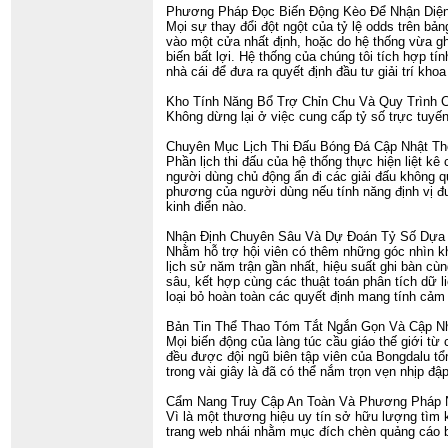
Phương Pháp Đọc Biến Động Kèo Để Nhận Diệ
Mọi sự thay đổi đột ngột của tỷ lệ odds trên b
vào một cửa nhất định, hoặc do hệ thống vừa ghi
biến bất lợi. Hệ thống của chúng tôi tích hợp t
nhà cái để đưa ra quyết định đầu tư giải trí khoa
Kho Tính Năng Bổ Trợ Chỉn Chu Và Quy Trình C
Không dừng lại ở việc cung cấp tỷ số trực tuyến
Chuyên Mục Lịch Thi Đấu Bóng Đá Cập Nhật T
Phần lịch thi đấu của hệ thống thực hiện liệt kê
người dùng chủ động ẩn đi các giải đấu không q
phương của người dùng nếu tính năng định vị đượ
kinh điển nào.
Nhận Định Chuyên Sâu Và Dự Đoán Tỷ Số Dựa 
Nhằm hỗ trợ hội viên có thêm những góc nhìn kh
lịch sử năm trận gần nhất, hiệu suất ghi bàn c
sâu, kết hợp cùng các thuật toán phân tích dữ l
loại bỏ hoàn toàn các quyết định mang tính cảm 
Bản Tin Thể Thao Tóm Tắt Ngắn Gọn Và Cập Nh
Mọi biến động của làng túc cầu giáo thế giới t
đều được đội ngũ biên tập viên của Bongdalu tổn
trong vài giây là đã có thể nắm trọn vẹn nhịp đậ
Cẩm Nang Truy Cập An Toàn Và Phương Pháp 
Vì là một thương hiệu uy tín sở hữu lượng tìm k
trang web nhái nhằm mục đích chèn quảng cáo b