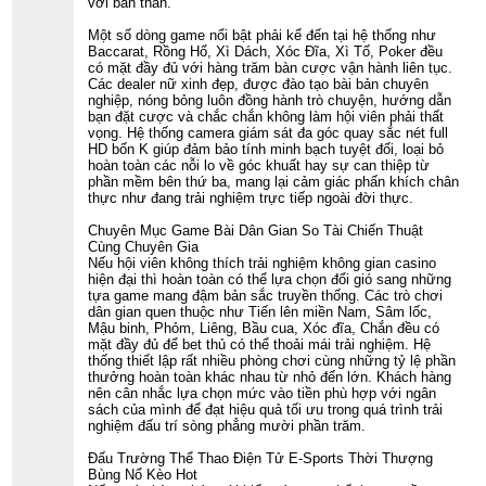
với bản thân.
Một số dòng game nổi bật phải kể đến tại hệ thống như
Baccarat, Rồng Hổ, Xì Dách, Xóc Đĩa, Xì Tố, Poker đều
có mặt đầy đủ với hàng trăm bàn cược vận hành liên tục.
Các dealer nữ xinh đẹp, được đào tạo bài bản chuyên
nghiệp, nóng bỏng luôn đồng hành trò chuyện, hướng dẫn
bạn đặt cược và chắc chắn không làm hội viên phải thất
vọng. Hệ thống camera giám sát đa góc quay sắc nét full
HD bốn K giúp đảm bảo tính minh bạch tuyệt đối, loại bỏ
hoàn toàn các nỗi lo về góc khuất hay sự can thiệp từ
phần mềm bên thứ ba, mang lại cảm giác phấn khích chân
thực như đang trải nghiệm trực tiếp ngoài đời thực.
Chuyên Mục Game Bài Dân Gian So Tài Chiến Thuật
Cùng Chuyên Gia
Nếu hội viên không thích trải nghiệm không gian casino
hiện đại thì hoàn toàn có thể lựa chọn đổi gió sang những
tựa game mang đậm bản sắc truyền thống. Các trò chơi
dân gian quen thuộc như Tiến lên miền Nam, Sâm lốc,
Mậu binh, Phỏm, Liêng, Bầu cua, Xóc đĩa, Chắn đều có
mặt đầy đủ để bet thủ có thể thoải mái trải nghiệm. Hệ
thống thiết lập rất nhiều phòng chơi cùng những tỷ lệ phần
thưởng hoàn toàn khác nhau từ nhỏ đến lớn. Khách hàng
nên cân nhắc lựa chọn mức vào tiền phù hợp với ngân
sách của mình để đạt hiệu quả tối ưu trong quá trình trải
nghiệm đấu trí sòng phẳng mười phần trăm.
Đấu Trường Thể Thao Điện Tử E-Sports Thời Thượng
Bùng Nổ Kèo Hot