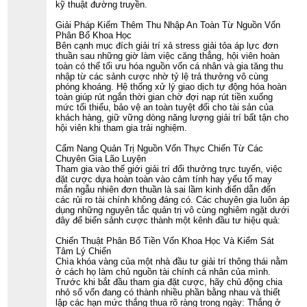
kỹ thuật đường truyền.
Giải Pháp Kiếm Thêm Thu Nhập An Toàn Từ Nguồn Vốn
Phân Bổ Khoa Học
Bên cạnh mục đích giải trí xả stress giải tỏa áp lực đơn
thuần sau những giờ làm việc căng thẳng, hội viên hoàn
toàn có thể tối ưu hóa nguồn vốn cá nhân và gia tăng thu
nhập từ các sảnh cược nhờ tỷ lệ trả thưởng vô cùng
phóng khoáng. Hệ thống xử lý giao dịch tự động hóa hoàn
toàn giúp rút ngắn thời gian chờ đợi nạp rút tiền xuống
mức tối thiểu, bảo vệ an toàn tuyệt đối cho tài sản của
khách hàng, giữ vững dòng năng lượng giải trí bất tận cho
hội viên khi tham gia trải nghiệm.
Cẩm Nang Quản Trị Nguồn Vốn Thực Chiến Từ Các
Chuyên Gia Lão Luyện
Tham gia vào thế giới giải trí đổi thưởng trực tuyến, việc
đặt cược dựa hoàn toàn vào cảm tính hay yếu tố may
mắn ngẫu nhiên đơn thuần là sai lầm kinh điển dẫn đến
các rủi ro tài chính không đáng có. Các chuyên gia luôn áp
dụng những nguyên tắc quản trị vô cùng nghiêm ngặt dưới
đây để biến sảnh cược thành một kênh đầu tư hiệu quả:
Chiến Thuật Phân Bổ Tiền Vốn Khoa Học Và Kiểm Sát
Tâm Lý Chiến
Chìa khóa vàng của một nhà đầu tư giải trí thông thái nằm
ở cách họ làm chủ nguồn tài chính cá nhân của mình.
Trước khi bắt đầu tham gia đặt cược, hãy chủ động chia
nhỏ số vốn đang có thành nhiều phần bằng nhau và thiết
lập các hạn mức thắng thua rõ ràng trong ngày: Thắng ở