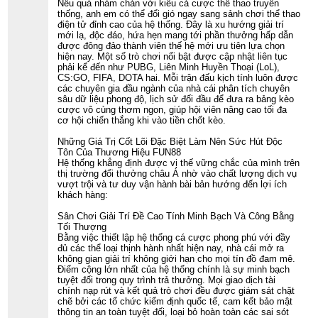
Nếu quá nhàm chán với kiểu cá cược thể thao truyền
thống, anh em có thể đổi gió ngay sang sảnh chơi thể thao
điện tử đỉnh cao của hệ thống. Đây là xu hướng giải trí
mới lạ, độc đáo, hứa hẹn mang tới phần thưởng hấp dẫn
được đông đảo thành viên thế hệ mới ưu tiên lựa chọn
hiện nay. Một số trò chơi nổi bật được cập nhật liên tục
phải kể đến như PUBG, Liên Minh Huyền Thoại (LoL),
CS:GO, FIFA, DOTA hai. Mỗi trận đấu kịch tính luôn được
các chuyên gia đầu ngành của nhà cái phân tích chuyên
sâu dữ liệu phong độ, lịch sử đối đầu để đưa ra bảng kèo
cược vô cùng thơm ngon, giúp hội viên nâng cao tối đa
cơ hội chiến thắng khi vào tiền chốt kèo.
Những Giá Trị Cốt Lõi Đặc Biệt Làm Nên Sức Hút Độc
Tôn Của Thương Hiệu FUN88
Hệ thống khẳng định được vị thế vững chắc của mình trên
thị trường đổi thưởng châu Á nhờ vào chất lượng dịch vụ
vượt trội và tư duy vận hành bài bản hướng đến lợi ích
khách hàng:
Sân Chơi Giải Trí Đề Cao Tính Minh Bạch Và Công Bằng
Tối Thượng
Bằng việc thiết lập hệ thống cá cược phong phú với đầy
đủ các thể loại thịnh hành nhất hiện nay, nhà cái mở ra
không gian giải trí không giới hạn cho mọi tín đồ đam mê.
Điểm cộng lớn nhất của hệ thống chính là sự minh bạch
tuyệt đối trong quy trình trả thưởng. Mọi giao dịch tài
chính nạp rút và kết quả trò chơi đều được giám sát chặt
chẽ bởi các tổ chức kiểm định quốc tế, cam kết bảo mật
thông tin an toàn tuyệt đối, loại bỏ hoàn toàn các sai sót