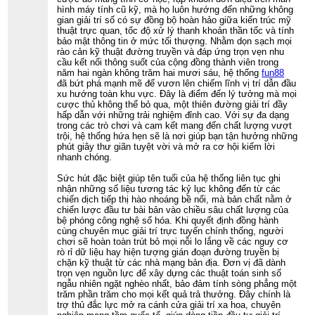
hình máy tính cũ kỹ, mà họ luôn hướng đến những không
gian giải trí số có sự đồng bộ hoàn hảo giữa kiến trúc mỹ
thuật trực quan, tốc độ xử lý thanh khoản thần tốc và tính
bảo mật thông tin ở mức tối thượng. Nhằm dọn sạch mọi
rào cản kỹ thuật đường truyền và đáp ứng trọn vẹn nhu
cầu kết nối thông suốt của cộng đồng thành viên trong
năm hai ngàn không trăm hai mươi sáu, hệ thống
fun88
đã bứt phá mạnh mẽ để vươn lên chiếm lĩnh vị trí dẫn đầu
xu hướng toàn khu vực. Đây là điểm đến lý tưởng mà mọi
cược thủ không thể bỏ qua, một thiên đường giải trí đầy
hấp dẫn với những trải nghiệm đỉnh cao. Với sự đa dạng
trong các trò chơi và cam kết mang đến chất lượng vượt
trội, hệ thống hứa hẹn sẽ là nơi giúp bạn tận hưởng những
phút giây thư giãn tuyệt vời và mở ra cơ hội kiếm lời
nhanh chóng.
Sức hút đặc biệt giúp tên tuổi của hệ thống liên tục ghi
nhận những số liệu tương tác kỷ lục không đến từ các
chiến dịch tiếp thị hào nhoáng bề nổi, mà bản chất nằm ở
chiến lược đầu tư bài bản vào chiều sâu chất lượng của
bệ phóng công nghệ số hóa. Khi quyết định đồng hành
cùng chuyên mục giải trí trực tuyến chính thống, người
chơi sẽ hoàn toàn trút bỏ mọi nỗi lo lắng về các nguy cơ
rò rỉ dữ liệu hay hiện tượng gián đoạn đường truyền bị
chặn kỹ thuật từ các nhà mạng bản địa. Đơn vị đã dành
trọn vẹn nguồn lực để xây dựng các thuật toán sinh số
ngẫu nhiên ngặt nghèo nhất, bảo đảm tính sòng phẳng một
trăm phần trăm cho mọi kết quả trả thưởng. Đây chính là
trợ thủ đắc lực mở ra cánh cửa giải trí xa hoa, chuyên